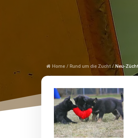
Home
/
Rund um die Zucht
/
Neu-Züch