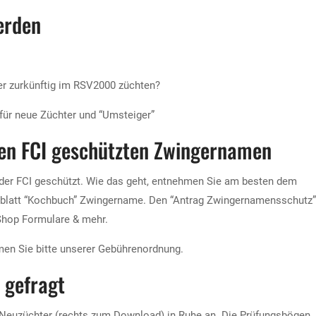
erden
er zurkünftig im RSV2000 züchten?
 für neue Züchter und “Umsteiger”
nen FCI geschützten Zwingernamen
der FCI geschützt. Wie das geht, entnehmen Sie am besten dem
kblatt “Kochbuch” Zwingername. Den “Antrag Zwingernamensschutz”
Shop Formulare & mehr.
men Sie bitte unserer Gebührenordnung.
 gefragt
 Neuzüchter (rechts zum Download) in Ruhe an. Die Prüfungsbögen