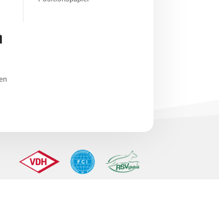
n
nen