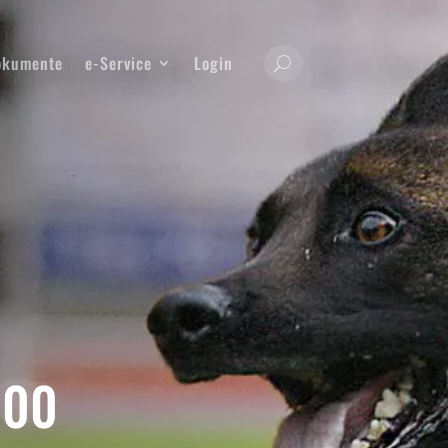
okumente
e-Service
Login
000