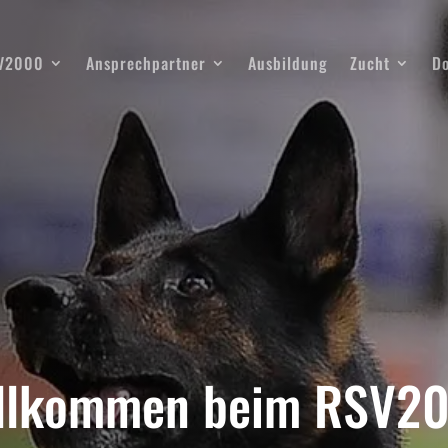
SV2000
Ansprechpartner
Ausbildung
Zucht
D
llkommen beim RSV2