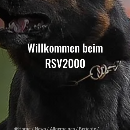
Willkommen beim
RSV2000
Home
/
News
/
Allgemeines
/
Berichte
/