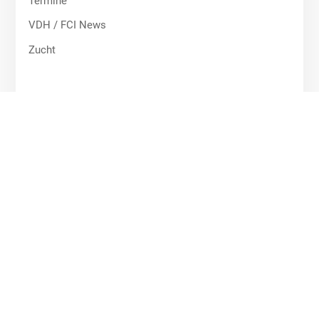
Termine
VDH / FCI News
Zucht
Archive
Archive
Quick Links