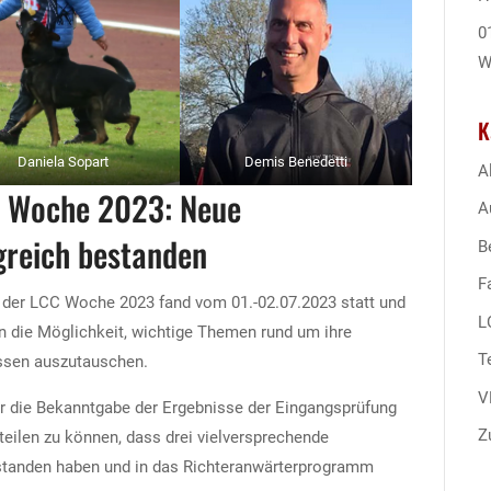
0
W
K
Daniela Sopart
Demis Benedetti
A
C Woche 2023: Neue
A
greich bestanden
B
F
 der LCC Woche 2023 fand vom 01.-02.07.2023 statt und
L
n die Möglichkeit, wichtige Themen rund um ihre
T
issen auszutauschen.
V
 die Bekanntgabe der Ergebnisse der Eingangsprüfung
Z
tteilen zu können, dass drei vielversprechende
estanden haben und in das Richteranwärterprogramm