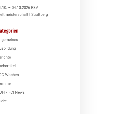
1.10. – 04.10.2026 RSV
eltmeisterschaft | Straßberg
ategorien
llgemeines
usbildung
erichte
achartikel
CC Wochen
ermine
DH / FCI News
ucht