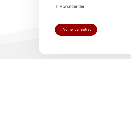
1. Vorsitzender
←
Vorheriger Beitrag
Quick Links
Kontakt
Dokumente
Partner des RS
Impressum
Datenschutz
© RSV2000 e.V. 2026 | All rights Reserved.