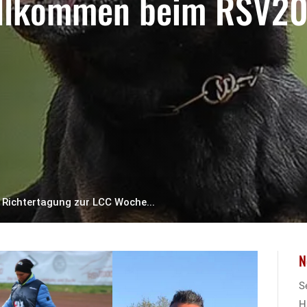
llkommen beim RSV2
Richtertagung zur LCC Woche...
N
S
H