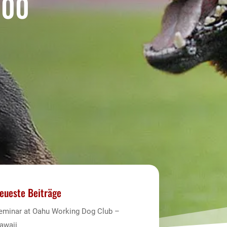
000
eueste Beiträge
eminar at Oahu Working Dog Club –
awaii