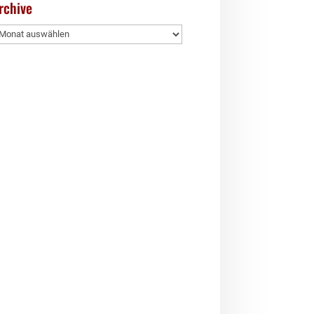
rchive
rchive