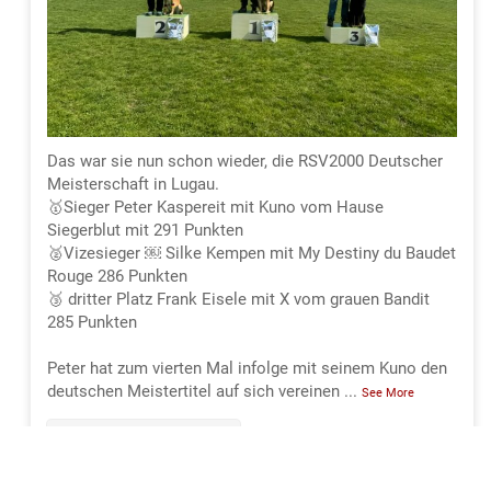
Das war sie nun schon wieder, die RSV2000 Deutscher
Meisterschaft in Lugau.
🥇Sieger Peter Kaspereit mit Kuno vom Hause
Siegerblut mit 291 Punkten
🥈Vizesieger ￼ Silke Kempen mit My Destiny du Baudet
Rouge 286 Punkten
🥉 dritter Platz Frank Eisele mit X vom grauen Bandit
285 Punkten
Peter hat zum vierten Mal infolge mit seinem Kuno den
deutschen Meistertitel auf sich vereinen
...
See More
293
18
32
View on Facebook
·
Share