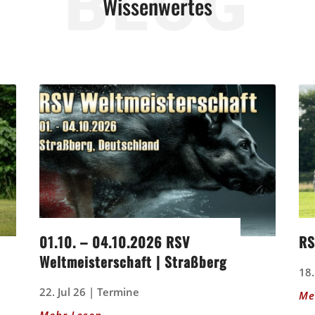
BLOG
Wissenwertes
01.10. – 04.10.2026 RSV
RS
Weltmeisterschaft | Straßberg
18.
22. Jul 26
|
Termine
Me
Mehr Lesen