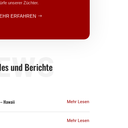
rfe unserer Züchter.
EHR ERFAHREN
EWS
les und Berichte
 – Hawaii
Mehr Lesen
Mehr Lesen