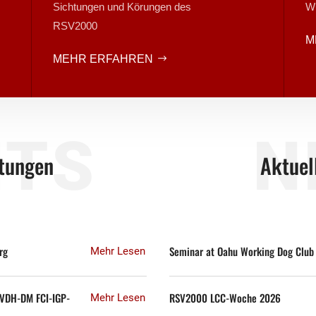
Sichtungen und Körungen des
Wü
RSV2000
M
MEHR ERFAHREN
NTS
N
tungen
Aktuel
rg
Seminar at Oahu Working Dog Club
Mehr Lesen
i VDH-DM FCI-IGP-
RSV2000 LCC-Woche 2026
Mehr Lesen