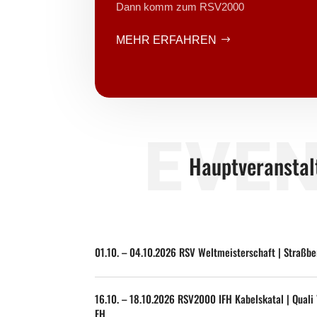
Dann komm zum RSV2000
MEHR ERFAHREN
EVE
Hauptveranstal
01.10. – 04.10.2026 RSV Weltmeisterschaft | Straßbe
16.10. – 18.10.2026 RSV2000 IFH Kabelskatal | Qual
FH