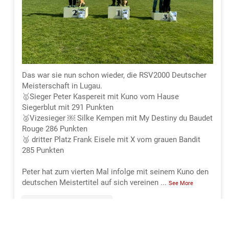
Das war sie nun schon wieder, die RSV2000 Deutscher
Meisterschaft in Lugau.
🥇Sieger Peter Kaspereit mit Kuno vom Hause
Siegerblut mit 291 Punkten
🥈Vizesieger ￼ Silke Kempen mit My Destiny du Baudet
Rouge 286 Punkten
🥉 dritter Platz Frank Eisele mit X vom grauen Bandit
285 Punkten
Peter hat zum vierten Mal infolge mit seinem Kuno den
deutschen Meistertitel auf sich vereinen
...
See More
293
18
32
View on Facebook
·
Share