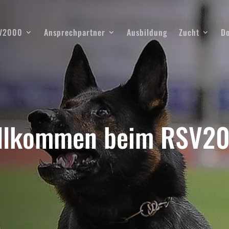
SV2000
Ansprechpartner
Ausbildung
Zucht
D
llkommen beim RSV2