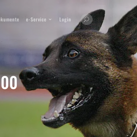
okumente
e-Service
Login
000