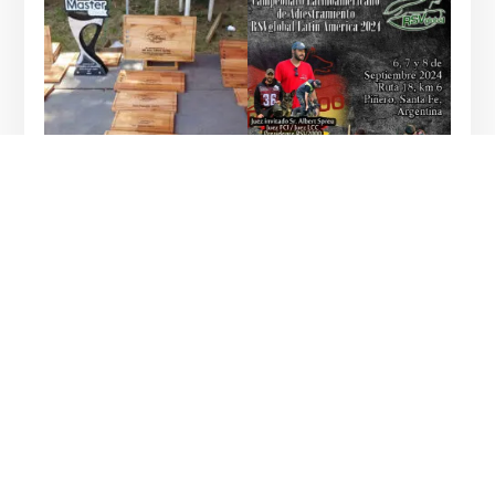
←
Vorheriger Beitrag
Nächster Beitrag
→
Neueste Beiträge
Seminar at Oahu Working Dog Club – Hawaii