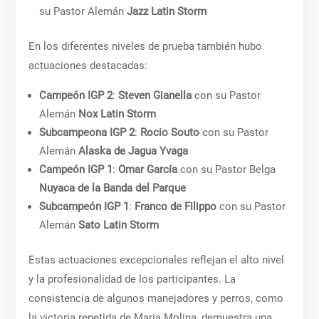
su Pastor Alemán
Jazz Latin Storm
En los diferentes niveles de prueba también hubo
actuaciones destacadas:
Campeón IGP 2
:
Steven Gianella
con su Pastor
Alemán
Nox Latin Storm
Subcampeona IGP 2
:
Rocio Souto
con su Pastor
Alemán
Alaska de Jagua Yvaga
Campeón IGP 1
:
Omar García
con su Pastor Belga
Nuyaca de la Banda del Parque
Subcampeón IGP 1
:
Franco de Filippo
con su Pastor
Alemán
Sato Latin Storm
Estas actuaciones excepcionales reflejan el alto nivel
y la profesionalidad de los participantes. La
consistencia de algunos manejadores y perros, como
la victoria repetida de Maria Molina, demuestra una